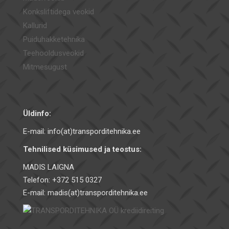
Konksliftidega veokid
Kallurid
Puiduhakketehnika
Teehooldusveokid
Mitmesugust
Üldinfo:
E-mail: info(at)transporditehnika.ee
Tehnilised küsimused ja teostus:
MADIS LAIGNA
Telefon: +372 515 0327
E-mail: madis(at)transporditehnika.ee