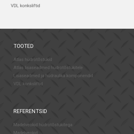
VDL konksliftid
TOOTED
Atlas hüdrotõstukid
Atlas lisaseadmed hüdrotõstukitele
Lisaseadmed ja hüdraulika komponendid
VDL konksliftid
REFERENTSID
Madelveokid hüdrotõstukitega
Madelveokid