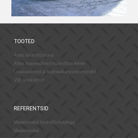
TOOTED
Atlas hüdrotõstukid
Atlas lisaseadmed hüdrotõstukitele
Lisaseadmed ja hüdraulika komponendid
VDL konksliftid
REFERENTSID
Madelveokid hüdrotõstukitega
Madelveokid