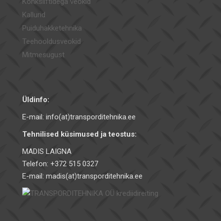
Konksliftidega veokid
Kallurid
Puiduhakketehnika
Teehooldusveokid
Mitmesugust
Üldinfo:
E-mail: info(at)transporditehnika.ee
Tehnilised küsimused ja teostus:
MADIS LAIGNA
Telefon: +372 515 0327
E-mail: madis(at)transporditehnika.ee