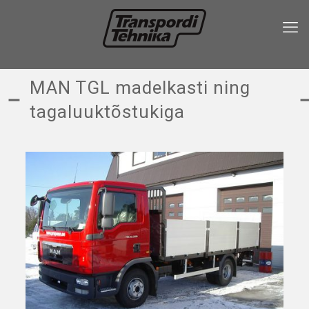
MAN TGL madelkasti ning
tagaluuktõstukiga